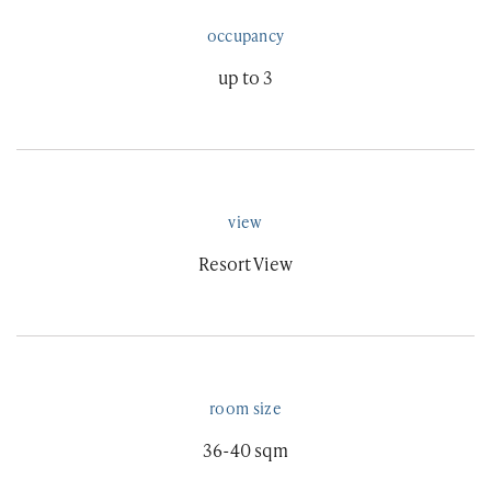
occupancy
up to 3
view
Resort View
room size
36-40 sqm