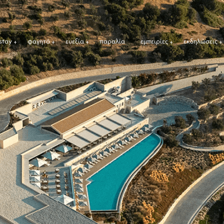
stay
φαγητό
ευεξία
παραλία
εμπειρίες
εκδηλώσεις