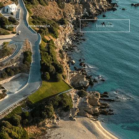
book now
gallery
επικοινωνία
en
ελ