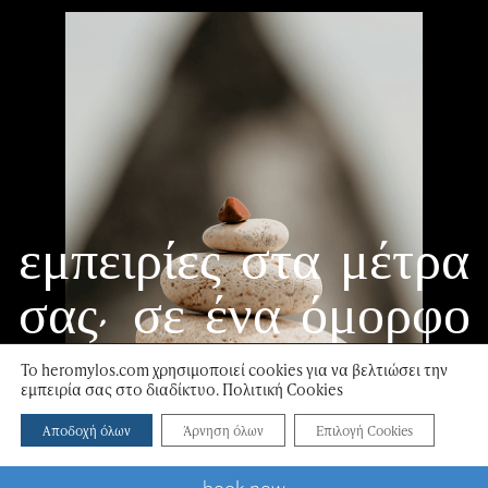
εμπειρίες στα μέτρα
σας, σε ένα όμορφο
περιβάλλον
Το heromylos.com χρησιμοποιεί cookies για να βελτιώσει την
εμπειρία σας στο διαδίκτυο. Πολιτική Cookies
scroll down
Αποδοχή όλων
Άρνηση όλων
Επιλογή Cookies